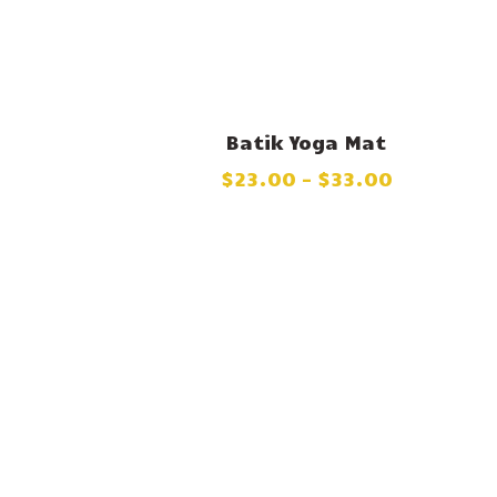
Batik Yoga Mat
$
23
.
00
–
$
33
.
00
BUY NOW