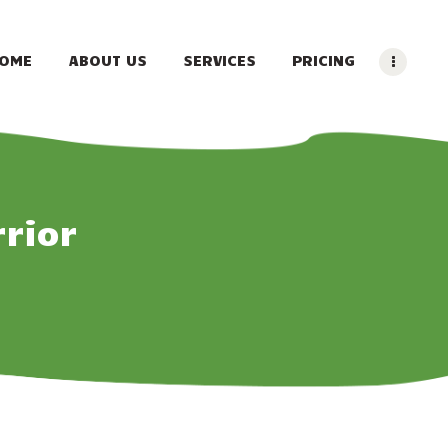
OME
ABOUT US
SERVICES
PRICING
rior