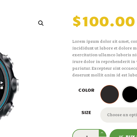
$
100
.
00
Lorem ipsum dolor sit amet, con
incididunt ut labore et dolore
exercitation ullamco laboris ni
irure dolor in reprehenderit in 
pariatur. Excepteur sint occaeca
deserunt mollit anim id est lab
COLOR
SIZE
Wristwatch
BUY