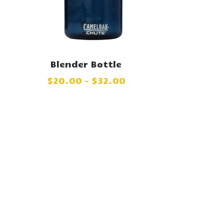
Blender Bottle
$
20
.
00
–
$
32
.
00
BUY NOW