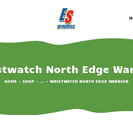
HOME
ABOUT
H
3
SERVICES
PRICING
CONTACTS
stwatch North Edge War
HOME
SHOP
...
WRISTWATCH NORTH EDGE WARRIOR