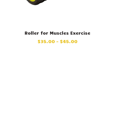
Roller for Muscles Exercise
$
35
.
00
–
$
45
.
00
BUY NOW