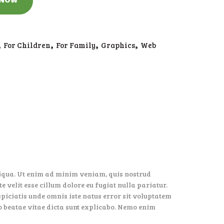
,
For Children
,
For Family
,
Graphics
,
Web
aliqua. Ut enim ad minim veniam, quis nostrud
 velit esse cillum dolore eu fugiat nulla pariatur.
spiciatis unde omnis iste natus error sit voluptatem
o beatae vitae dicta sunt explicabo. Nemo enim