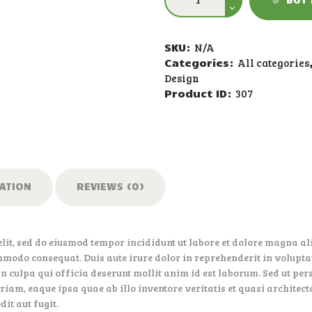
North
Edge
Warrior
SKU:
N/A
quantity
Categories:
All categories
Design
Product ID:
307
ATION
REVIEWS (0)
elit, sed do eiusmod tempor incididunt ut labore et dolore magna 
mmodo consequat. Duis aute irure dolor in reprehenderit in voluptate
in culpa qui officia deserunt mollit anim id est laborum. Sed ut per
m, eaque ipsa quae ab illo inventore veritatis et quasi architect
it aut fugit.